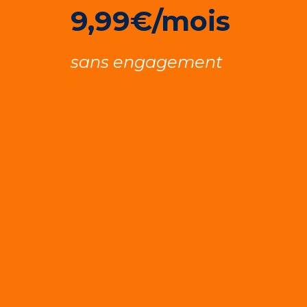
9,99€/mois
sans engagement